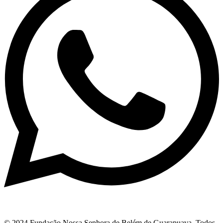
© 2024 Fundação Nossa Senhora de Belém de Guarapuava. Todos