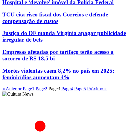
Hospital e ‘devolve’ imóvel da Polícia Federal
TCU cita risco fiscal dos Correios e defende
compensação de custos
Justiça do DF manda Virginia apagar publicidade
irregular de bets
Empresas afetadas por tarifaço terão acesso a
socorro de R$ 18,5 bi
Mortes violentas caem 8,2% no país em 2025;
feminicídios aumentam 4%
« Anterior
Page
1
Page
2
Page
3
Page
4
Page
5
Próximo »