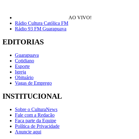
AO VIVO!
Rádio Cultura Católica FM
Rádio 93 FM Guarapuava
EDITORIAS
Guarapuava
Cotidiano
Esporte
Igreja
Obituário
Vagas de Emprego
INSTITUCIONAL
Sobre o CulturaNews
Fale com a Redação
Faça parte da Equipe
Política de Privacidade
Anuncie aqui