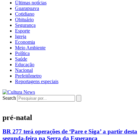
Últimas notícias
Guarapuava
Cotidiano
Obituário
Segurança
Esporte
Igreja
Economia
Meio Ambiente
Política
Saúde
Educação
Nacional
Prefeitômetro
Reportagens especiais
Search
pré-natal
BR 277 terá operações de ‘Pare e Siga’ a partir desta
segunda-feira na Serra da Esperança