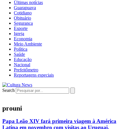
Últimas notícias
Guarapuava
Cotidiano
Obituário
Segurança
Esporte
Igreja
Economia
Meio Ambiente
Política
Saúde
Educação
Nacional
Prefeitômetro
Reportagens especiais
Search
prouni
Papa Leão XIV fará primeira viagem à América
Latina em novembro com visitas ao Uruguai,