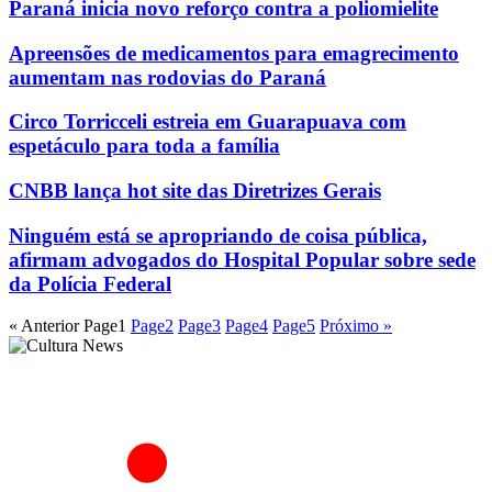
Paraná inicia novo reforço contra a poliomielite
Apreensões de medicamentos para emagrecimento
aumentam nas rodovias do Paraná
Circo Torricceli estreia em Guarapuava com
espetáculo para toda a família
CNBB lança hot site das Diretrizes Gerais
Ninguém está se apropriando de coisa pública,
afirmam advogados do Hospital Popular sobre sede
da Polícia Federal
« Anterior
Page
1
Page
2
Page
3
Page
4
Page
5
Próximo »