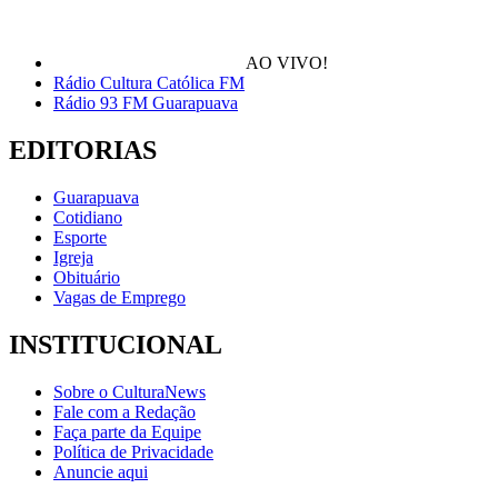
AO VIVO!
Rádio Cultura Católica FM
Rádio 93 FM Guarapuava
EDITORIAS
Guarapuava
Cotidiano
Esporte
Igreja
Obituário
Vagas de Emprego
INSTITUCIONAL
Sobre o CulturaNews
Fale com a Redação
Faça parte da Equipe
Política de Privacidade
Anuncie aqui