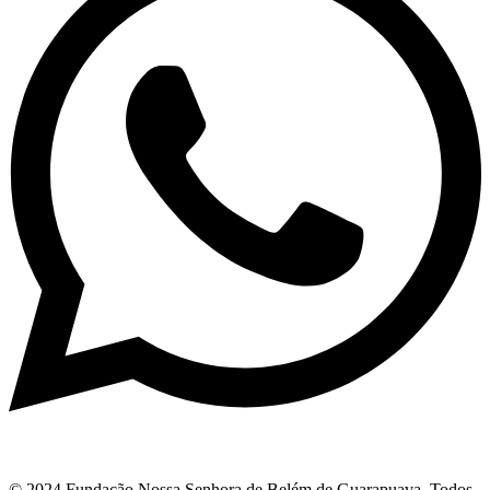
© 2024 Fundação Nossa Senhora de Belém de Guarapuava. Todos