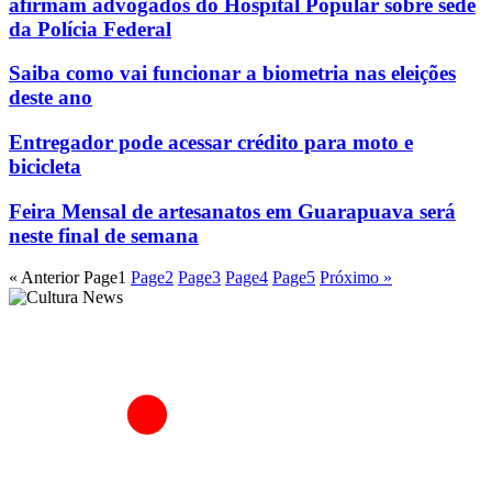
afirmam advogados do Hospital Popular sobre sede
da Polícia Federal
Saiba como vai funcionar a biometria nas eleições
deste ano
Entregador pode acessar crédito para moto e
bicicleta
Feira Mensal de artesanatos em Guarapuava será
neste final de semana
« Anterior
Page
1
Page
2
Page
3
Page
4
Page
5
Próximo »