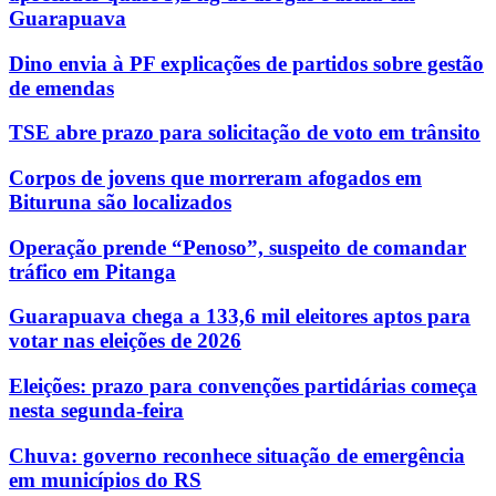
Guarapuava
Dino envia à PF explicações de partidos sobre gestão
de emendas
TSE abre prazo para solicitação de voto em trânsito
Corpos de jovens que morreram afogados em
Bituruna são localizados
Operação prende “Penoso”, suspeito de comandar
tráfico em Pitanga
Guarapuava chega a 133,6 mil eleitores aptos para
votar nas eleições de 2026
Eleições: prazo para convenções partidárias começa
nesta segunda-feira
Chuva: governo reconhece situação de emergência
em municípios do RS