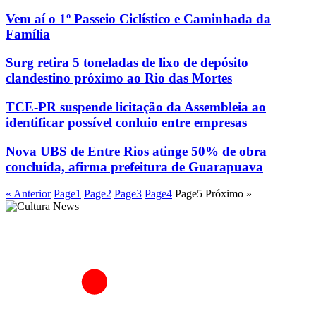
Vem aí o 1º Passeio Ciclístico e Caminhada da
Família
Surg retira 5 toneladas de lixo de depósito
clandestino próximo ao Rio das Mortes
TCE-PR suspende licitação da Assembleia ao
identificar possível conluio entre empresas
Nova UBS de Entre Rios atinge 50% de obra
concluída, afirma prefeitura de Guarapuava
« Anterior
Page
1
Page
2
Page
3
Page
4
Page
5
Próximo »