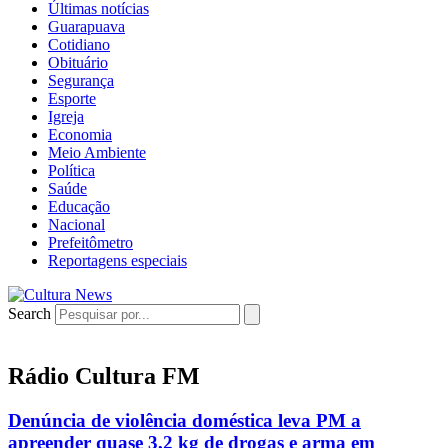
Últimas notícias
Guarapuava
Cotidiano
Obituário
Segurança
Esporte
Igreja
Economia
Meio Ambiente
Política
Saúde
Educação
Nacional
Prefeitômetro
Reportagens especiais
Search
Rádio Cultura FM
Denúncia de violência doméstica leva PM a
apreender quase 3,2 kg de drogas e arma em