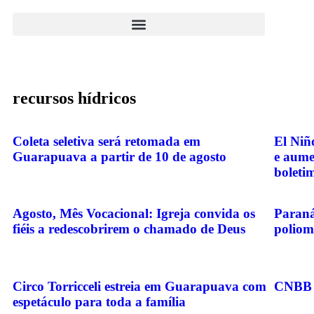
recursos hídricos
Coleta seletiva será retomada em
El Niñ
Guarapuava a partir de 10 de agosto
e aumen
boleti
Agosto, Mês Vocacional: Igreja convida os
Paraná
fiéis a redescobrirem o chamado de Deus
poliomi
Circo Torricceli estreia em Guarapuava com
CNBB l
espetáculo para toda a família