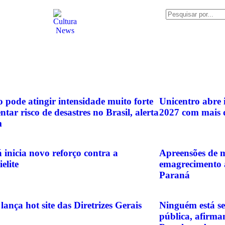
o pode atingir intensidade muito forte
Unicentro abre i
tar risco de desastres no Brasil, alerta
2027 com mais d
m
 inicia novo reforço contra a
Apreensões de 
elite
emagrecimento 
Paraná
ança hot site das Diretrizes Gerais
Ninguém está se
pública, afirm