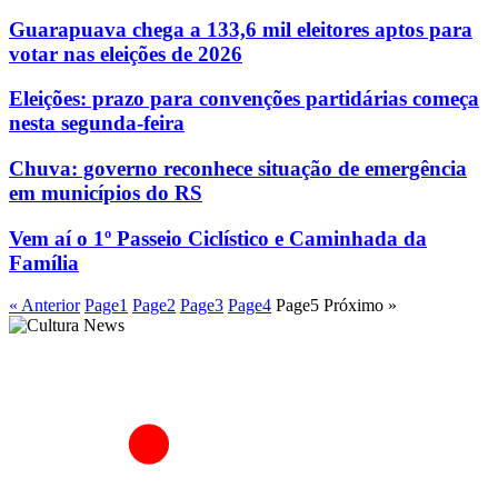
Guarapuava chega a 133,6 mil eleitores aptos para
votar nas eleições de 2026
Eleições: prazo para convenções partidárias começa
nesta segunda-feira
Chuva: governo reconhece situação de emergência
em municípios do RS
Vem aí o 1º Passeio Ciclístico e Caminhada da
Família
« Anterior
Page
1
Page
2
Page
3
Page
4
Page
5
Próximo »