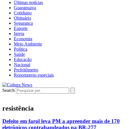
Últimas notícias
Guarapuava
Cotidiano
Obituário
Segurança
Esporte
Igreja
Economia
Meio Ambiente
Política
Saúde
Educação
Nacional
Prefeitômetro
Reportagens especiais
Search
resistência
Defeito em farol leva PM a apreender mais de 170
eletrônicos contrabandeados na BR-277