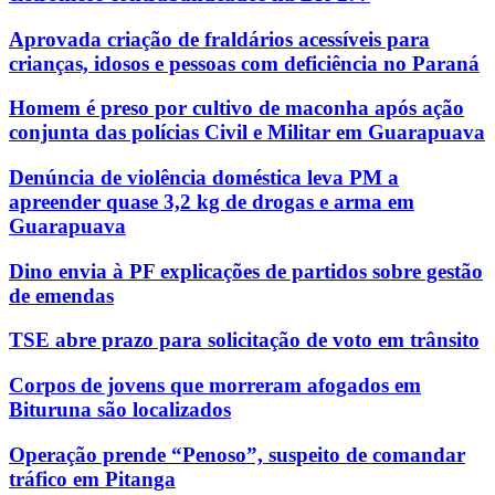
Aprovada criação de fraldários acessíveis para
crianças, idosos e pessoas com deficiência no Paraná
Homem é preso por cultivo de maconha após ação
conjunta das polícias Civil e Militar em Guarapuava
Denúncia de violência doméstica leva PM a
apreender quase 3,2 kg de drogas e arma em
Guarapuava
Dino envia à PF explicações de partidos sobre gestão
de emendas
TSE abre prazo para solicitação de voto em trânsito
Corpos de jovens que morreram afogados em
Bituruna são localizados
Operação prende “Penoso”, suspeito de comandar
tráfico em Pitanga