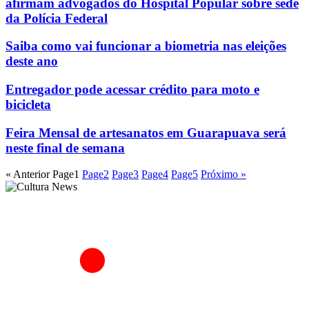
afirmam advogados do Hospital Popular sobre sede
da Polícia Federal
Saiba como vai funcionar a biometria nas eleições
deste ano
Entregador pode acessar crédito para moto e
bicicleta
Feira Mensal de artesanatos em Guarapuava será
neste final de semana
« Anterior
Page
1
Page
2
Page
3
Page
4
Page
5
Próximo »