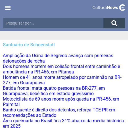
Santuário de Schoenstatt
Ampliação da Usina de Segredo avança com primeiras
detonações de rocha
Dois homens morrem em colisão frontal entre caminhão e
ambulância na PR-466, em Pitanga
Homem de 41 anos morre atropelado por caminhão na BR-
277, em Guarapuava
Batida frontal mata quatro pessoas na BR-277, em
Guarapuava; bebê fica em estado gravíssimo
Motociclista de 69 anos morre após queda na PR-456, em
Palmital
Banho quente é direito dos detentos, reforça TCE-PR em
recomendações ao Estado
Área queimada no Brasil fica 31% abaixo da média histórica
em 2025