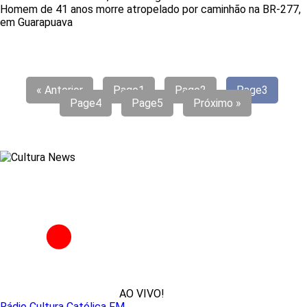
Homem de 41 anos morre atropelado por caminhão na BR-277,
em Guarapuava
« Anterior
Page
1
Page
2
Page
3
Page
4
Page
5
Próximo »
AO VIVO!
Rádio Cultura Católica FM