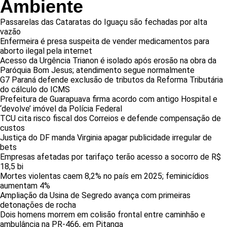
Ambiente
Passarelas das Cataratas do Iguaçu são fechadas por alta
vazão
Enfermeira é presa suspeita de vender medicamentos para
aborto ilegal pela internet
Acesso da Urgência Trianon é isolado após erosão na obra da
Paróquia Bom Jesus; atendimento segue normalmente
G7 Paraná defende exclusão de tributos da Reforma Tributária
do cálculo do ICMS
Prefeitura de Guarapuava firma acordo com antigo Hospital e
‘devolve’ imóvel da Polícia Federal
TCU cita risco fiscal dos Correios e defende compensação de
custos
Justiça do DF manda Virginia apagar publicidade irregular de
bets
Empresas afetadas por tarifaço terão acesso a socorro de R$
18,5 bi
Mortes violentas caem 8,2% no país em 2025; feminicídios
aumentam 4%
Ampliação da Usina de Segredo avança com primeiras
detonações de rocha
Dois homens morrem em colisão frontal entre caminhão e
ambulância na PR-466, em Pitanga