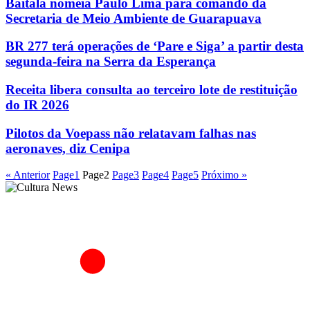
Baitala nomeia Paulo Lima para comando da
Secretaria de Meio Ambiente de Guarapuava
BR 277 terá operações de ‘Pare e Siga’ a partir desta
segunda-feira na Serra da Esperança
Receita libera consulta ao terceiro lote de restituição
do IR 2026
Pilotos da Voepass não relatavam falhas nas
aeronaves, diz Cenipa
« Anterior
Page
1
Page
2
Page
3
Page
4
Page
5
Próximo »