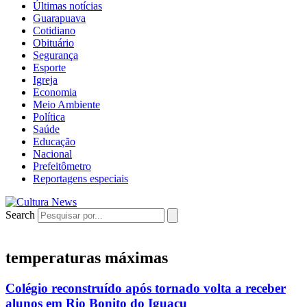
Últimas notícias
Guarapuava
Cotidiano
Obituário
Segurança
Esporte
Igreja
Economia
Meio Ambiente
Política
Saúde
Educação
Nacional
Prefeitômetro
Reportagens especiais
Search
temperaturas máximas
Colégio reconstruído após tornado volta a receber
alunos em Rio Bonito do Iguaçu