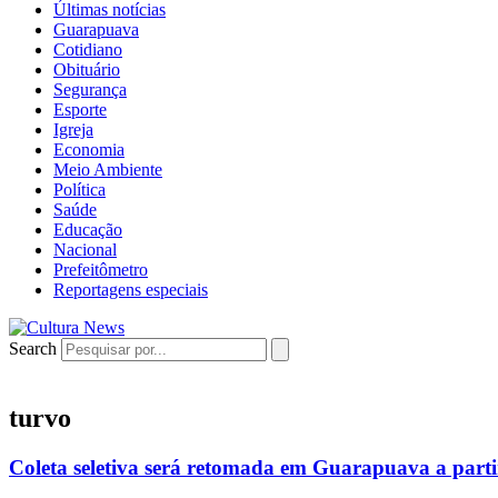
Últimas notícias
Guarapuava
Cotidiano
Obituário
Segurança
Esporte
Igreja
Economia
Meio Ambiente
Política
Saúde
Educação
Nacional
Prefeitômetro
Reportagens especiais
Search
turvo
Coleta seletiva será retomada em Guarapuava a parti