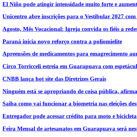
El Niño pode atingir intensidade muito forte e aumenta
Unicentro abre inscrições para o Vestibular 2027 com
Agosto, Mês Vocacional: Igreja convida os fiéis a re
Paraná inicia novo reforço contra a poliomielite
Apreensões de medicamentos para emagrecimento au
Circo Torricceli estreia em Guarapuava com espetácul
CNBB lança hot site das Diretrizes Gerais
Ninguém está se apropriando de coisa pública, afirm
Saiba como vai funcionar a biometria nas eleições des
Entregador pode acessar crédito para moto e bicicleta
Feira Mensal de artesanatos em Guarapuava será nest