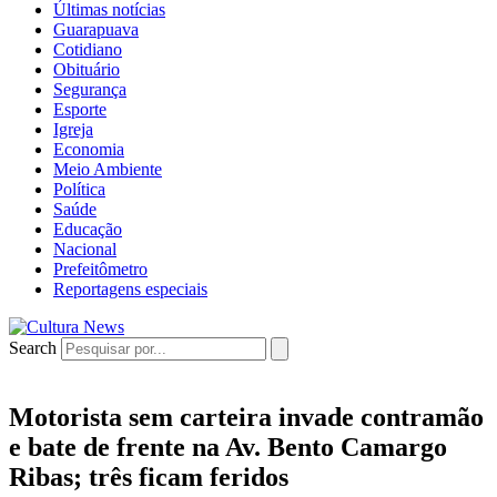
Últimas notícias
Guarapuava
Cotidiano
Obituário
Segurança
Esporte
Igreja
Economia
Meio Ambiente
Política
Saúde
Educação
Nacional
Prefeitômetro
Reportagens especiais
Search
Motorista sem carteira invade contramão
e bate de frente na Av. Bento Camargo
Ribas; três ficam feridos