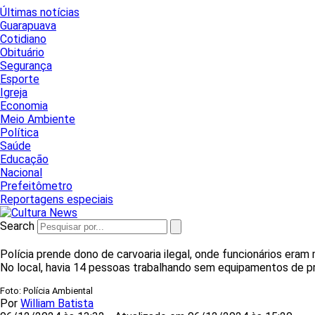
Últimas notícias
Guarapuava
Cotidiano
Obituário
Segurança
Esporte
Igreja
Economia
Meio Ambiente
Política
Saúde
Educação
Nacional
Prefeitômetro
Reportagens especiais
Search
Polícia prende dono de carvoaria ilegal, onde funcionários era
No local, havia 14 pessoas trabalhando sem equipamentos de pr
Foto: Polícia Ambiental
Por
William Batista