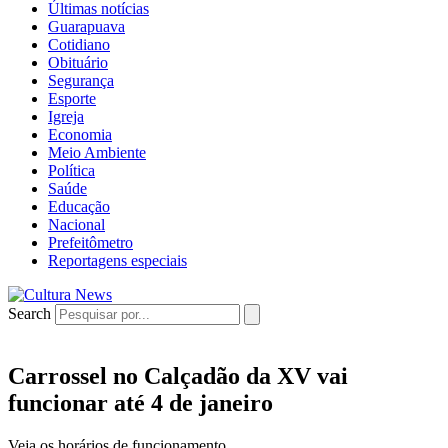
Últimas notícias
Guarapuava
Cotidiano
Obituário
Segurança
Esporte
Igreja
Economia
Meio Ambiente
Política
Saúde
Educação
Nacional
Prefeitômetro
Reportagens especiais
Search
Carrossel no Calçadão da XV vai
funcionar até 4 de janeiro
Veja os horários de funcionamento.