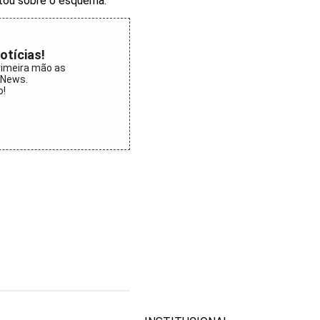
stou sobre o esquema.
otícias!
rimeira mão as
aNews.
o!