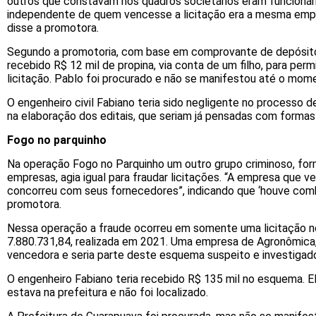
outros que constavam nos quadros societários eram funcionário
independente de quem vencesse a licitação era a mesma emp
disse a promotora.
Segundo a promotoria, com base em comprovante de depósito 
recebido R$ 12 mil de propina, via conta de um filho, para perm
licitação. Pablo foi procurado e não se manifestou até o mom
O engenheiro civil Fabiano teria sido negligente no processo 
na elaboração dos editais, que seriam já pensadas com forma
Fogo no parquinho
Na operação Fogo no Parquinho um outro grupo criminoso, for
empresas, agia igual para fraudar licitações. “A empresa que ve
concorreu com seus fornecedores”, indicando que ‘houve comb
promotora.
Nessa operação a fraude ocorreu em somente uma licitação n
7.880.731,84, realizada em 2021. Uma empresa de Agronômica, 
vencedora e seria parte deste esquema suspeito e investigad
O engenheiro Fabiano teria recebido R$ 135 mil no esquema. E
estava na prefeitura e não foi localizado.