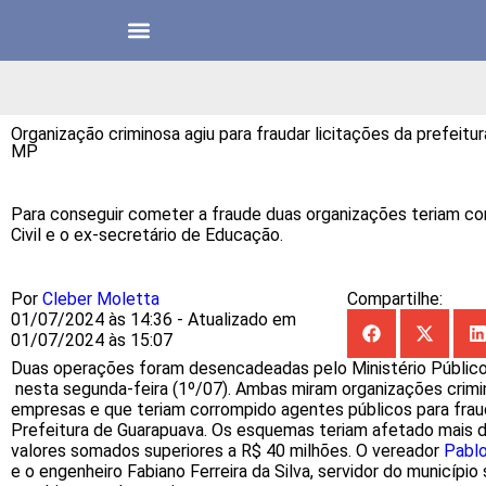
Organização criminosa agiu para fraudar licitações da prefeitu
MP
Para conseguir cometer a fraude duas organizações teriam c
Civil e o ex-secretário de Educação.
Por
Cleber Moletta
Compartilhe:
01/07/2024 às 14:36 - Atualizado em
01/07/2024 às 15:07
Duas operações foram desencadeadas pelo Ministério Públic
nesta segunda-feira (1º/07). Ambas miram organizações crim
empresas e que teriam corrompido agentes públicos para fraud
Prefeitura de Guarapuava. Os esquemas teriam afetado mais d
valores somados superiores a R$ 40 milhões. O vereador
Pablo
e o engenheiro Fabiano Ferreira da Silva, servidor do município