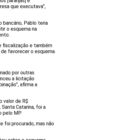
s [laranjas] e
resa que executava”,
bancário, Pablo teria
itir o esquema na
ento.
de fiscalização e também
s de favorecer o esquema.
mado por outras
nceu a licitação
inação”, afirma a
o valor de R$
Santa Catarina, foi a
o pelo MP.
le foi procurado, mas não