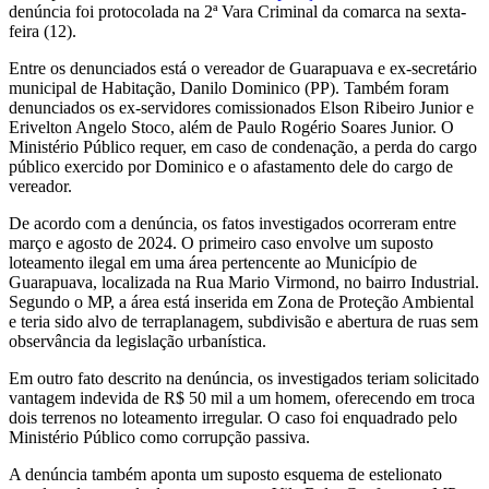
denúncia foi protocolada na 2ª Vara Criminal da comarca na sexta-
feira (12).
Entre os denunciados está o vereador de Guarapuava e ex-secretário
municipal de Habitação, Danilo Dominico (PP). Também foram
denunciados os ex-servidores comissionados Elson Ribeiro Junior e
Erivelton Angelo Stoco, além de Paulo Rogério Soares Junior. O
Ministério Público requer, em caso de condenação, a perda do cargo
público exercido por Dominico e o afastamento dele do cargo de
vereador.
De acordo com a denúncia, os fatos investigados ocorreram entre
março e agosto de 2024. O primeiro caso envolve um suposto
loteamento ilegal em uma área pertencente ao Município de
Guarapuava, localizada na Rua Mario Virmond, no bairro Industrial.
Segundo o MP, a área está inserida em Zona de Proteção Ambiental
e teria sido alvo de terraplanagem, subdivisão e abertura de ruas sem
observância da legislação urbanística.
Em outro fato descrito na denúncia, os investigados teriam solicitado
vantagem indevida de R$ 50 mil a um homem, oferecendo em troca
dois terrenos no loteamento irregular. O caso foi enquadrado pelo
Ministério Público como corrupção passiva.
A denúncia também aponta um suposto esquema de estelionato