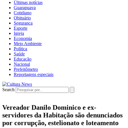
Últimas notícias
Guarapuava
Cotidiano
Obituário
Segurança
Esporte
Igreja
Economia
Meio Ambiente
Política
Saúde
Educação
Nacional
Prefeitômetro
Reportagens especiais
Search
Vereador Danilo Dominico e ex-
servidores da Habitação são denunciados
por corrupção, estelionato e loteamento