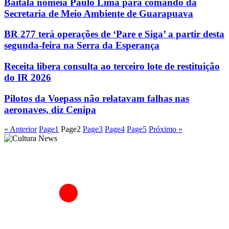
Baitala nomeia Paulo Lima para comando da
Secretaria de Meio Ambiente de Guarapuava
BR 277 terá operações de ‘Pare e Siga’ a partir desta
segunda-feira na Serra da Esperança
Receita libera consulta ao terceiro lote de restituição
do IR 2026
Pilotos da Voepass não relatavam falhas nas
aeronaves, diz Cenipa
« Anterior
Page
1
Page
2
Page
3
Page
4
Page
5
Próximo »