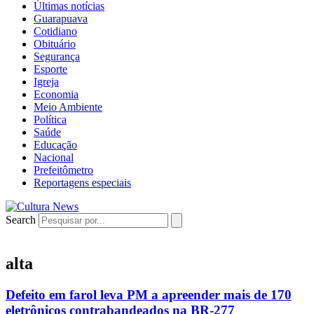
Últimas notícias
Guarapuava
Cotidiano
Obituário
Segurança
Esporte
Igreja
Economia
Meio Ambiente
Política
Saúde
Educação
Nacional
Prefeitômetro
Reportagens especiais
Search
alta
Defeito em farol leva PM a apreender mais de 170
eletrônicos contrabandeados na BR-277