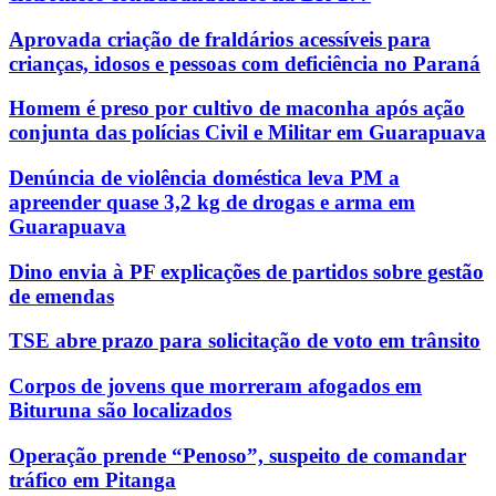
Aprovada criação de fraldários acessíveis para
crianças, idosos e pessoas com deficiência no Paraná
Homem é preso por cultivo de maconha após ação
conjunta das polícias Civil e Militar em Guarapuava
Denúncia de violência doméstica leva PM a
apreender quase 3,2 kg de drogas e arma em
Guarapuava
Dino envia à PF explicações de partidos sobre gestão
de emendas
TSE abre prazo para solicitação de voto em trânsito
Corpos de jovens que morreram afogados em
Bituruna são localizados
Operação prende “Penoso”, suspeito de comandar
tráfico em Pitanga