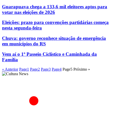
Guarapuava chega a 133,6 mil eleitores aptos para
votar nas eleições de 2026
Eleições: prazo para convenções partidárias começa
nesta segunda-feira
Chuva: governo reconhece situação de emergência
em municípios do RS
Vem aí o 1º Passeio Ciclístico e Caminhada da
Família
« Anterior
Page
1
Page
2
Page
3
Page
4
Page
5
Próximo »