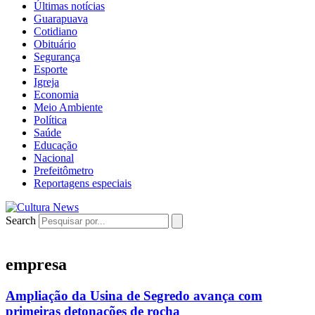
Últimas notícias
Guarapuava
Cotidiano
Obituário
Segurança
Esporte
Igreja
Economia
Meio Ambiente
Política
Saúde
Educação
Nacional
Prefeitômetro
Reportagens especiais
Search
empresa
Ampliação da Usina de Segredo avança com
primeiras detonações de rocha