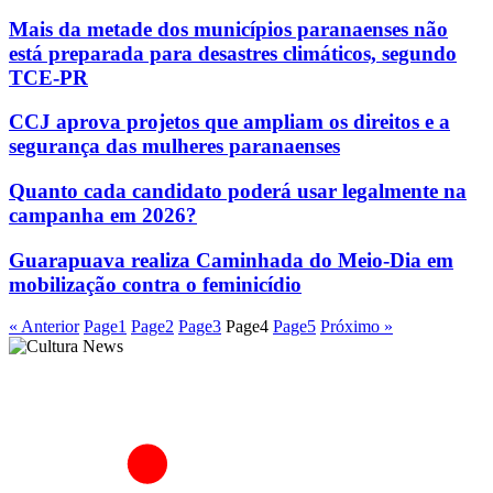
Mais da metade dos municípios paranaenses não
está preparada para desastres climáticos, segundo
TCE-PR
CCJ aprova projetos que ampliam os direitos e a
segurança das mulheres paranaenses
Quanto cada candidato poderá usar legalmente na
campanha em 2026?
Guarapuava realiza Caminhada do Meio-Dia em
mobilização contra o feminicídio
« Anterior
Page
1
Page
2
Page
3
Page
4
Page
5
Próximo »