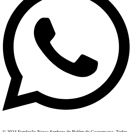
© 2024 Fundação Nossa Senhora de Belém de Guarapuava. Todos