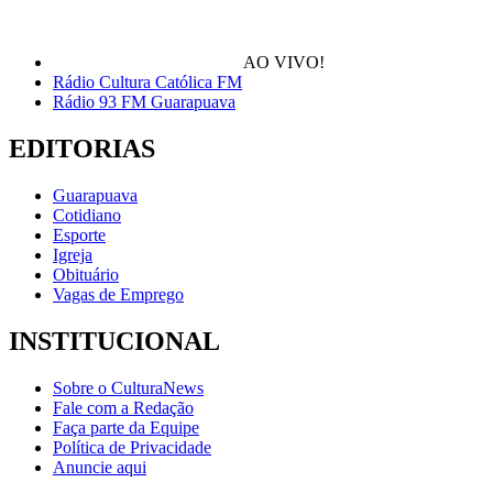
AO VIVO!
Rádio Cultura Católica FM
Rádio 93 FM Guarapuava
EDITORIAS
Guarapuava
Cotidiano
Esporte
Igreja
Obituário
Vagas de Emprego
INSTITUCIONAL
Sobre o CulturaNews
Fale com a Redação
Faça parte da Equipe
Política de Privacidade
Anuncie aqui