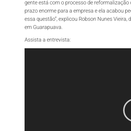
gente está com o processo de reformalização 
prazo enorme para a empresa e ela acabou pe
essa questão”, explicou Robson Nunes Vieira, 
em Guarapuava.
Assista a entrevista:
Tocador
de
vídeo